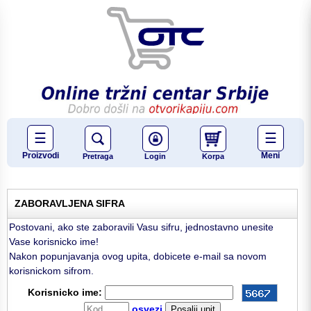
☰
☰
Proizvodi
Meni
Pretraga
Login
Korpa
ZABORAVLJENA SIFRA
Postovani, ako ste zaboravili Vasu sifru, jednostavno unesite
Vase korisnicko ime!
Nakon popunjavanja ovog upita, dobicete e-mail sa novom
korisnickom sifrom.
Korisnicko ime:
osvezi