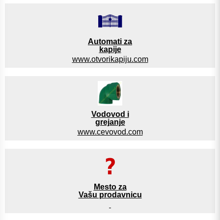
Automati za
kapije
www.otvorikapiju.com
Vodovod i
grejanje
www.cevovod.com
Mesto za
Vašu prodavnicu