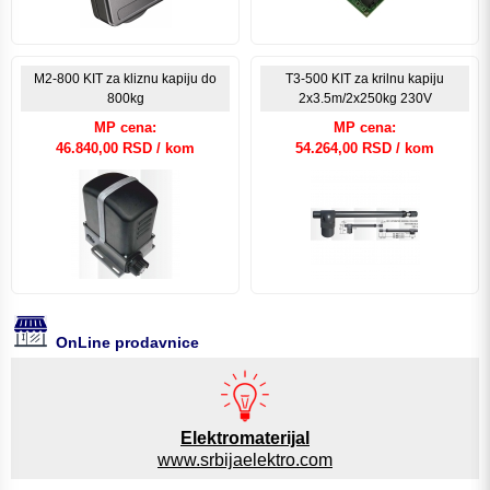
M2-800 KIT za kliznu kapiju do
T3-500 KIT za krilnu kapiju
800kg
2x3.5m/2x250kg 230V
MP cena:
MP cena:
46.840,00 RSD / kom
54.264,00 RSD / kom
OnLine prodavnice
Elektromaterijal
www.srbijaelektro.com