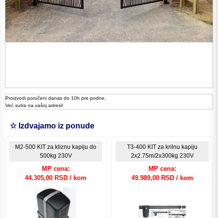
Proizvodi poručeni danas do 10h pre podne,
Već sutra na vašoj adresi!
☆ Izdvajamo iz ponude
M2-500 KIT za kliznu kapiju do
T3-400 KIT za krilnu kapiju
500kg 230V
2x2.75m/2x300kg 230V
MP cena:
MP cena:
44.305,00 RSD / kom
49.989,00 RSD / kom