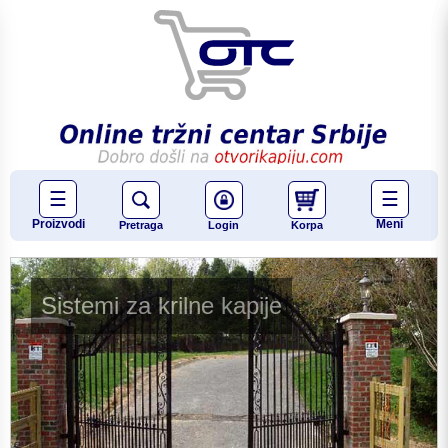
☰
☰
Proizvodi
Meni
Pretraga
Login
Korpa
Sistemi za krilne kapije